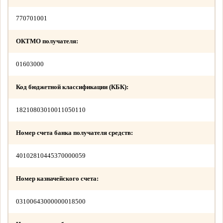
770701001
ОКТМО получателя:
01603000
Код бюджетной классификации (КБК):
18210803010011050110
Номер счета банка получателя средств:
40102810445370000059
Номер казначейского счета:
03100643000000018500